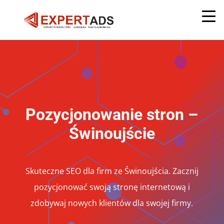
Pozycjonowanie stron –
Świnoujście
Skuteczne SEO dla firm ze Świnoujścia. Zacznij
pozycjonować swoją stronę internetową i
zdobywaj nowych klientów dla swojej firmy.