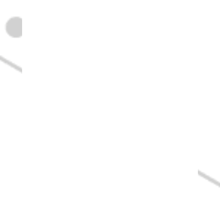

Obsługa Stron Internetowych
Utrzymanie i bezpieczeństwo Twojej strony
internetowej
w