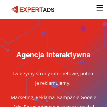
Agencja Interaktywna
Tworzymy strony internetowe, potem
je reklamujemy.
Marketing, Reklama, Kampanie Google
Ads, Pozycjonowanie to nasza pasja !