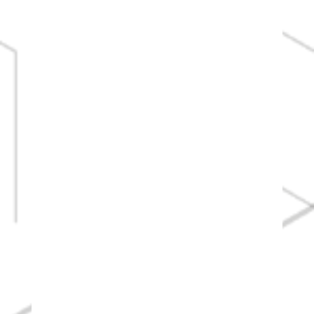
Tworzenie i zarządzanie wizytówką
GMF
Tworzenie oraz zarządzanie wizytówką Twojej
firmy w mapach Google

Tworzenie Stron Internetowych
Tworzenie nowoczesnych stron internetowych,
dopasowanych do urządzeń mobilnych