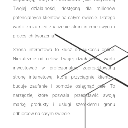
Twojej działalności, dostępną dla milionów
potencjalnych klientów na całym świecie. Dlatego
warto zrozumieć znaczenie stron internetowych i
proces ich tworzenia.
Strona internetowa to klucz do sukcesu online.
Niezależnie od celów Twojej działalności, warto
inwestować w profesjonalnie zaprojektowaną
stronę internetową, która przyciągnie klientów,
buduje zaufanie i pomoże osiągnąć cele. To
narzędzie, które pozwala przedstawić swoją
markę, produkty i usługi szerokiemu gronu
odbiorców na całym świecie.