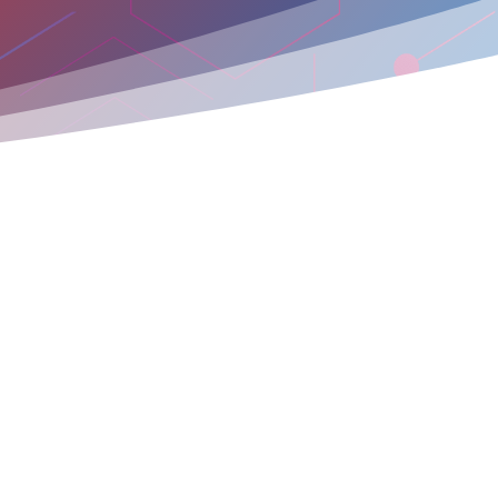

Kontakt
iuro@expertads.pl