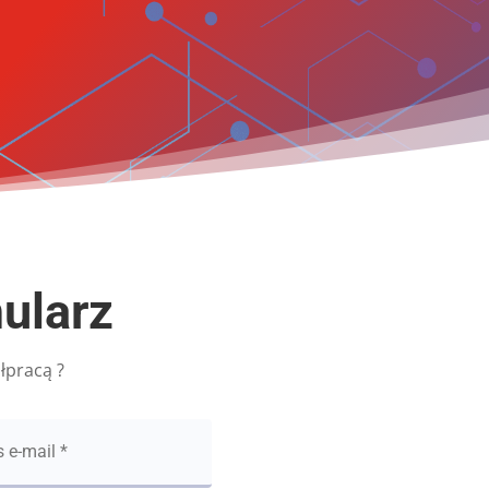
mularz
łpracą ?
b