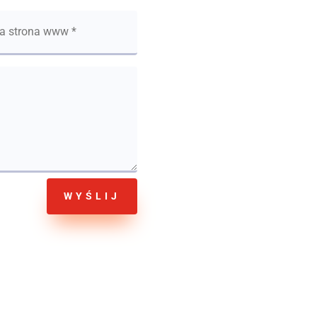
P
WYŚLIJ
ExpertAds – Strony
Parko